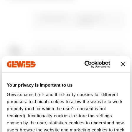
Visualise le
label CE
Product Data Sheet
AUTOCAD Plugin
Caractéristiques
CENTRAL
certificat
Gewiss Code
Nb mod. EN
techniques
50022
Plugin with GEWISS
Devis des coffrets
Télécharger
Télécharger
products for the
Télécharger
Télécharger
software
AUTOCAD®
GW40043BS
8
Télécharger
Télécharger
Afficher plus
Afficher plus
GW40045BS
12
Accéder à la zone de téléchargement
Your privacy is important to us
Gewiss uses first- and third-party cookies for different
purposes: technical cookies to allow the website to work
GW40047BS
24 (12X2)
properly (and for which the user's consent is not
required), functionality cookies to store the settings
Aller à la zone des logiciels
chosen by the user, statistics cookies to understand how
users browse the website and marketing cookies to track