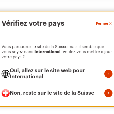
re
tension
moles-campings
et de distribution
250x300
Télécharger
Télécharger
Accéder à la zone de téléchargement
Vérifiez votre pays
Fermer
Afficher plus
Afficher plus
310x425
Vous parcourez le site de la Suisse mais il semble que
vous soyez dans
International
.
Voulez-vous mettre à jour
Aller à la zone des logiciels
votre pays ?
Oui, allez sur le site web pour
405x500
International
Non, reste sur le site de la Suisse
Afficher tous
405x650