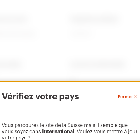
nce aux chocs
Température ambiante
îte) IK08 (bouton)
-25 +60 °C
des câbles
Courant en AC22A (415V)
25
Vérifiez votre pays
Fermer
des câbles
Ware Number
 mm²
85363030
Vous parcourez le site de la Suisse mais il semble que
vous soyez dans
International
.
Voulez-vous mettre à jour
votre pays ?