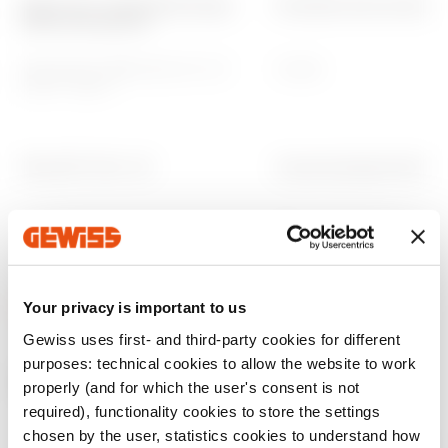
Disjoncteur magnétothermique
Protection des circuits
différentiel général
Interrupteur différentiel 63 A 2P
Fusible
0,03A - type A
Prise 2P+T 32 A - IB
Coup de poing d'arrêt d'
1
Oui
Your privacy is important to us
Gewiss uses first- and third-party cookies for different
purposes: technical cookies to allow the website to work
Produits associés
properly (and for which the user's consent is not
required), functionality cookies to store the settings
label CE
REACH
chosen by the user, statistics cookies to understand how
Product Data Sheet
AUTOCAD Plugin
Caractéristiques
REVIT Plugin