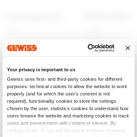
Pouvoir de coupure à 1,1 Un
Résistance d'isolement
40 A
> 10 MΩ
Your privacy is important to us
Produits associés
Gewiss uses first- and third-party cookies for different
purposes: technical cookies to allow the website to work
label CE
Visualise le
properly (and for which the user's consent is not
Product Data Sheet
PRICE
Caractéristiques
ENERGYpro
certificat
Gewiss Code
Courant nominal
required), functionality cookies to store the settings
techniques
(A)
Estimation of
Tableaux poure les
chosen by the user, statistics cookies to understand how
Télécharger
electrical systems
chantiers, moles-
Télécharger
Télécharger
users browse the website and marketing cookies to track
campings et de
users and present them with content of interest. By
distribution
clicking on the "X" you will be able to continue browsing
Vérifiez votre pays
GW60423
16
Fermer