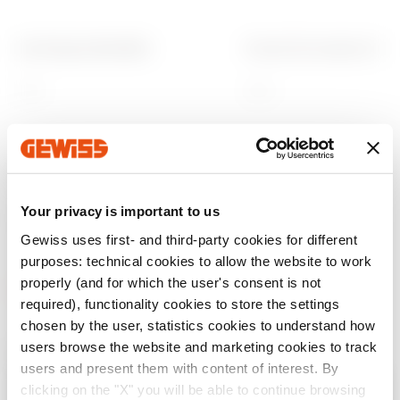
Surcharge admissible
Pouvoir de coupure à 1,1
42 A
40 A
Ware Number
Your privacy is important to us
85366990
Gewiss uses first- and third-party cookies for different
purposes: technical cookies to allow the website to work
properly (and for which the user's consent is not
required), functionality cookies to store the settings
chosen by the user, statistics cookies to understand how
users browse the website and marketing cookies to track
Produits associés
users and present them with content of interest. By
clicking on the "X" you will be able to continue browsing
Vérifiez votre pays
label CE
Visualise le
Fermer