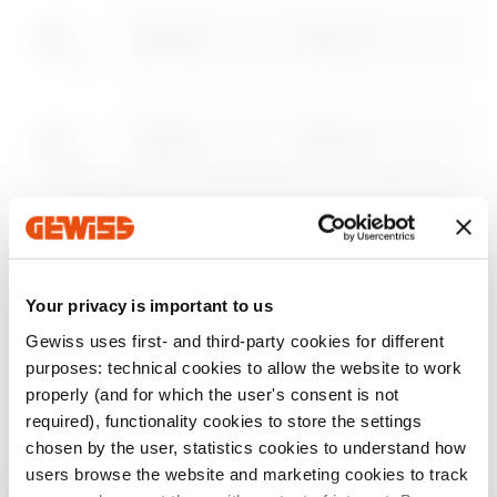
Accéder à la zone de téléchargement
Télécharger
Télécharger
GWD3776
B=600 mm
Afficher plus
Afficher plus
GWD3777
B=850 mm
GWD3778
P=600 mm
Aller à la zone des logiciels
Your privacy is important to us
Gewiss uses first- and third-party cookies for different
GWD3779
P=800 mm
purposes: technical cookies to allow the website to work
Afficher tous
properly (and for which the user's consent is not
required), functionality cookies to store the settings
chosen by the user, statistics cookies to understand how
users browse the website and marketing cookies to track
ÉQUIPEMENTS ET NOTES