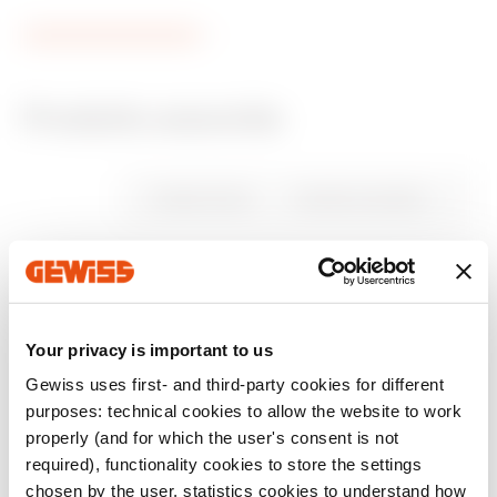
Produits associés
Visualise le
label CE
Product Data Sheet
PRICE
Caractéristiques
PBT-Q
certificat
Gewiss Code
Nombre de pôles
techniques
Estimation of
Tableaux électriques
Télécharger
Télécharger
electrical systems
basse tension
Télécharger
Télécharger
GW92405
1P
Télécharger
Télécharger
Your privacy is important to us
Gewiss uses first- and third-party cookies for different
Afficher plus
Afficher plus
GW92406
1P
purposes: technical cookies to allow the website to work
properly (and for which the user's consent is not
Accéder à la zone de téléchargement
required), functionality cookies to store the settings
chosen by the user, statistics cookies to understand how