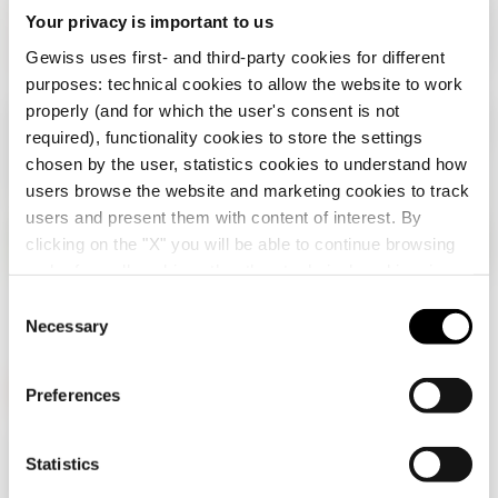
Your privacy is important to us
Gewiss uses first- and third-party cookies for different
purposes: technical cookies to allow the website to work
properly (and for which the user's consent is not
required), functionality cookies to store the settings
chosen by the user, statistics cookies to understand how
users browse the website and marketing cookies to track
users and present them with content of interest. By
clicking on the "X" you will be able to continue browsing
Vérifiez votre pays
Fermer
and refuse all cookies other than technical cookies; in
addition, you can always change your choices via the
C
"Manage Privacy " button in the
Cookie Policy
. Lastly,
Necessary
o
Vous parcourez le site de la Suisse mais il
for further information please also consult our
Privacy
n
semble que vous soyez dans
International
.
Notice
.
Voulez-vous mettre à jour votre pays ?
s
Preferences
e
Oui, allez sur le site web pour
n
GEWISS est un acteur phare du marché des solutions de
International
fabrication destinées à l’automatisation des habitations et
t
Statistics
des bâtiments, la protection de l’énergie et les systèmes de
S
distribution, l’éclairage intelligent et la mobilité électrique.