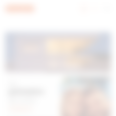
Aller au menu
Aller au contenu principal
Aller au pied de page
Aller à My Gewiss
Le
périmètre
de votre
maison