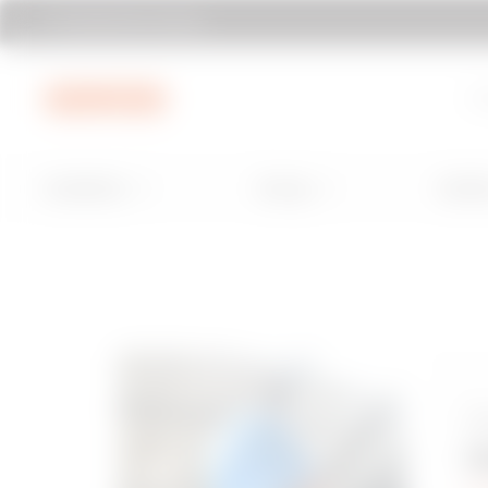
Rechercher Gewiss
Aller au menu
Aller au contenu principal
Aller au pie
À 
Installation
Energy
Buildi
D
i