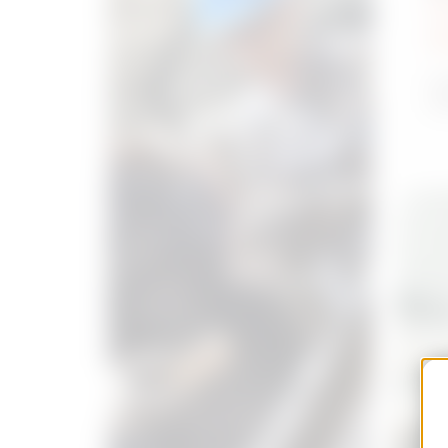
l
i
Le
au