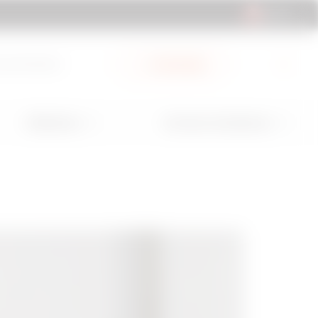
CH | FR
ocumentation
My Gewiss
Utilisations
Services et Assistance