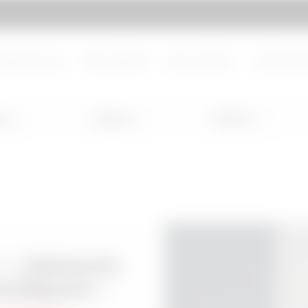
d de page
Aller à My Gewiss
propos de nous
Nous rejoindre
Nous contacter
Centre de d
ng
Lighting
Mobility
es
bâtiments
à
ntelligents