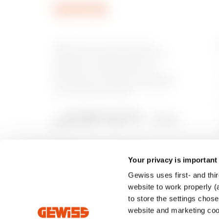
GEWISS est un acteur phare du
marché des solutions de fabrication
destinées à l’automatisation des
habitations et des bâtiments, la
protection de l’énergie et les systèmes
de distribution, l’éclairage intelligent
et la mobilité électrique.
Your privacy is important
Gewiss uses first- and thir
website to work properly (a
to store the settings chos
website and marketing cook