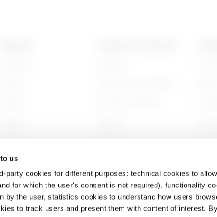
PRODUITS
CONTACTS ET SERVICES
A PRO
Installation
Contacts
Qui s
Energy
Siège social du GEWISS
Histoi
Building
Rechercher GEWISS
Durabi
Lighting
Support
Gouve
Mobility
Logiciel
Nous r
 to us
Utilisations
BIM
Projet
d-party cookies for different purposes: technical cookies to allow
nd for which the user's consent is not required), functionality c
en by the user, statistics cookies to understand how users brows
ies to track users and present them with content of interest. B