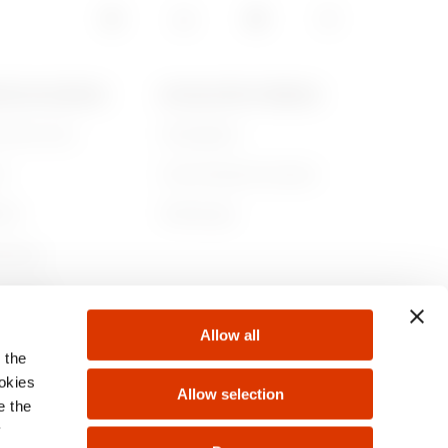
POS DE GEWISS
ACTUALITÉS ET MÉDIAS
ommes-nous
Campagnes
re
Communiqué de presse
lité
Télécharger
rnance
ejoindre
Allow all
s
 the
ookies
Allow selection
e the
y