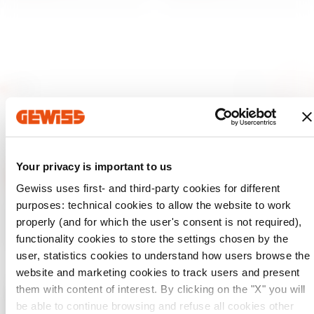
Your privacy is important to us
Gewiss uses first- and third-party cookies for different
purposes: technical cookies to allow the website to work
GEWISS est un acteur phare du marché des solutions de
fabrication destinées à l’automatisation des habitations et
properly (and for which the user's consent is not required),
des bâtiments, la protection de l’énergie et les systèmes de
functionality cookies to store the settings chosen by the
distribution, l’éclairage intelligent et la mobilité électrique.
user, statistics cookies to understand how users browse the
website and marketing cookies to track users and present
them with content of interest. By clicking on the "X" you will
be able to continue browsing and refuse all cookies other
Vérifiez votre pays
Fermer