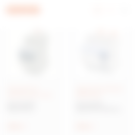
Aller au menu
Aller au contenu principal
Aller au pied de page
Aller à My Gewiss
Disjoncteurs de
Appareils de protection
protection des circuits
différentielle
Série 90 MCB
Série 90 RCD
Disjoncteurs
Appareils modulaires
modulaires de
de protection
protection des circuits
différentielle
Afficher
Afficher