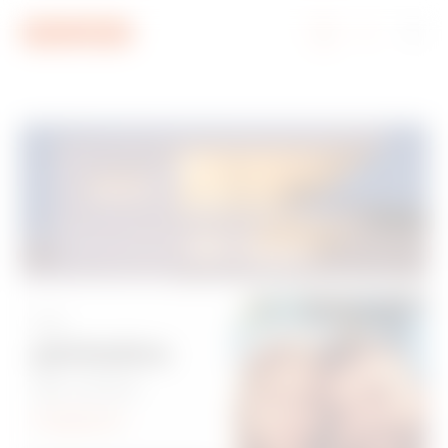
Aller au menu
Aller au contenu principal
Aller au pied de page
Aller à My Gewiss
Le
périmètre
de votre
maison