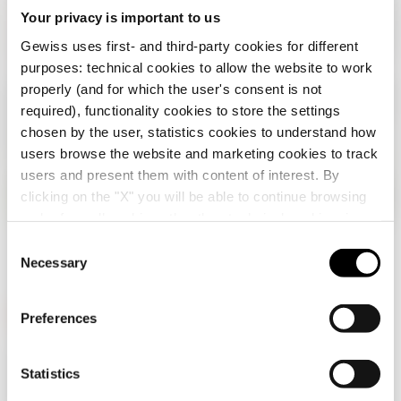
Your privacy is important to us
Gewiss uses first- and third-party cookies for different
purposes: technical cookies to allow the website to work
properly (and for which the user's consent is not
required), functionality cookies to store the settings
chosen by the user, statistics cookies to understand how
users browse the website and marketing cookies to track
users and present them with content of interest. By
clicking on the "X" you will be able to continue browsing
Vérifiez votre pays
Fermer
and refuse all cookies other than technical cookies; in
addition, you can always change your choices via the
C
"Manage Privacy " button in the
Cookie Policy
. Lastly,
Necessary
o
Vous parcourez le site de la Suisse mais il
for further information please also consult our
Privacy
n
semble que vous soyez dans
International
.
Notice
.
Voulez-vous mettre à jour votre pays ?
s
Preferences
e
Oui, allez sur le site web pour
n
GEWISS est un acteur phare du marché des solutions de
International
fabrication destinées à l’automatisation des habitations et
t
Statistics
des bâtiments, la protection de l’énergie et les systèmes de
S
distribution, l’éclairage intelligent et la mobilité électrique.