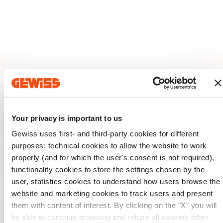
Your privacy is important to us
Gewiss uses first- and third-party cookies for different
purposes: technical cookies to allow the website to work
GEWISS est un acteur phare du marché des solutions de
fabrication destinées à l’automatisation des habitations et
properly (and for which the user's consent is not required),
des bâtiments, la protection de l’énergie et les systèmes de
functionality cookies to store the settings chosen by the
distribution, l’éclairage intelligent et la mobilité électrique.
user, statistics cookies to understand how users browse the
website and marketing cookies to track users and present
them with content of interest. By clicking on the "X" you will
be able to continue browsing and refuse all cookies other
Vérifiez votre pays
Fermer