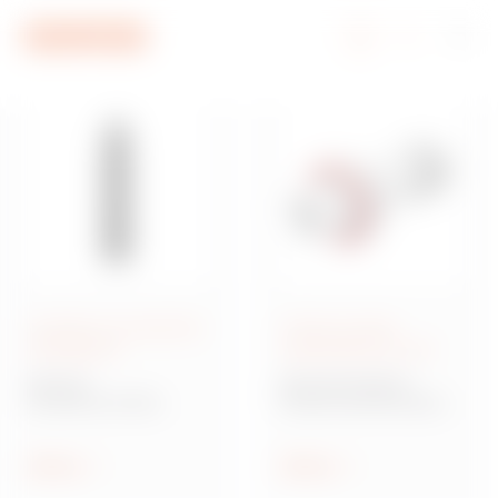
Aller au menu
Aller au contenu principal
Aller au pied de page
Aller à My Gewiss
Conduits et accessoires
Fiches et prises
d'installation
industrielles IEC 309
Série FK
Série IEC 309 HP
Conduits annelés
Fiches et prises basse
cintrables
tension selon normes
IEC 309
Afficher
Afficher