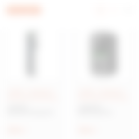
Aller au menu
Aller au contenu principal
Aller au pied de page
Aller à My Gewiss
JOINON - Chargement
JOINON - Chargement
électrique des véhicules
électrique des véhicules
I-ON EVO
I-CON EVO
Borne de recharge AC
Boîte murale de
recharge AC
Afficher
Afficher