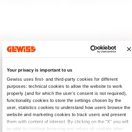
Your privacy is important to us
Gewiss uses first- and third-party cookies for different
purposes: technical cookies to allow the website to work
GEWISS est un acteur phare du marché des solutions de
fabrication destinées à l’automatisation des habitations et
properly (and for which the user's consent is not required),
des bâtiments, la protection de l’énergie et les systèmes de
functionality cookies to store the settings chosen by the
distribution, l’éclairage intelligent et la mobilité électrique.
user, statistics cookies to understand how users browse the
website and marketing cookies to track users and present
them with content of interest. By clicking on the "X" you will
be able to continue browsing and refuse all cookies other
Vérifiez votre pays
Fermer