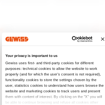
Your privacy is important to us
Gewiss uses first- and third-party cookies for different
purposes: technical cookies to allow the website to work
GEWISS est un acteur phare du marché des solutions de
fabrication destinées à l’automatisation des habitations et
properly (and for which the user's consent is not required),
des bâtiments, la protection de l’énergie et les systèmes de
functionality cookies to store the settings chosen by the
distribution, l’éclairage intelligent et la mobilité électrique.
user, statistics cookies to understand how users browse the
website and marketing cookies to track users and present
them with content of interest. By clicking on the "X" you will
be able to continue browsing and refuse all cookies other
Vérifiez votre pays
Fermer