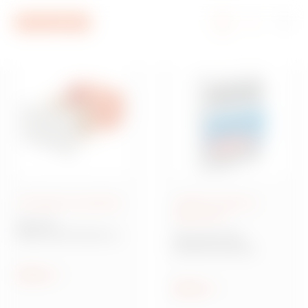
Aller au menu
Aller au contenu principal
Aller au pied de page
Aller à My Gewiss
Enveloppes encastrées
Coffrets montés et
câblés 309
Série 48
Boîtes de dérivation à
Série 68 Q-DIN
encastrer
Coffrets de prises
Afficher
Afficher