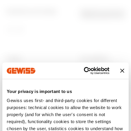
Température de stockage
Rated short-circuit curre
making capacity (Icm)
-20° +65°
-
Largeur
Idn regulation
105 mm
0,03 - 0,1 - 0,3 - 0,5 - 1 - 3
Your privacy is important to us
Gewiss uses first- and third-party cookies for different
Profondeur
SERVICE BREAKING CA
purposes: technical cookies to allow the website to work
(ICU)
properly (and for which the user's consent is not
required), functionality cookies to store the settings
68 mm
-
chosen by the user, statistics cookies to understand how