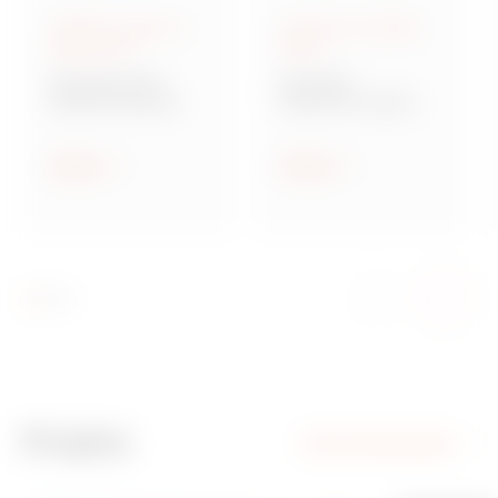
Coffrets montés et
Chemins de câbles
câblés 309
MAVIL
Série 68 Q-DIN
Série BFR
Coffrets de prises
Chemin de câbles
MAVIL en fils d'acier
soudés
Afficher
Afficher
Projets
Voir tous les projets