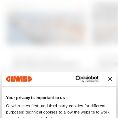
A
d
d
t
o
f
Transportation
Trans
a
DP World Romania
Dafz
v
o
u
r
i
Your privacy is important to us
t
Gewiss uses first- and third-party cookies for different
Afficher plus
Afficher pl
purposes: technical cookies to allow the website to work
e