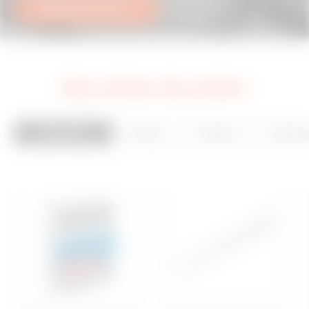
Télécharger le PDF
Nos
séries de pointe
Installation
Energy
Building
Mobilit