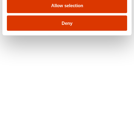
Allow selection
Deny