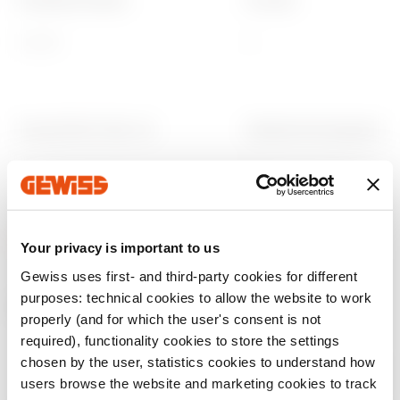
Protezione utenze
N. prese
Fusibili
4
Presa 3P+N+T 32A - IB
Pulsante di emergenza
1
Sì
Your privacy is important to us
Gewiss uses first- and third-party cookies for different
purposes: technical cookies to allow the website to work
Prodotti della stessa famiglia
properly (and for which the user's consent is not
required), functionality cookies to store the settings
Marcatura CE
REACH
Product Data Sheet
AUTOCAD Plugin
Caratteristiche
ENERGYpro
chosen by the user, statistics cookies to understand how
information
Gewiss Code
N. prese
tecniche
users browse the website and marketing cookies to track
Plugin con i prodotti
Quadri da cantiere,
Scarica
Scarica