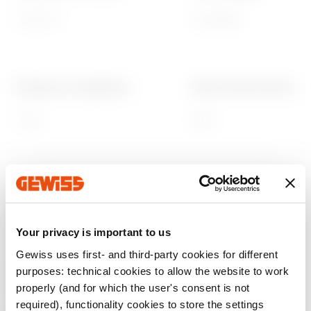
-25 +55 °C
A mantello
N. Manovre complessive
Potere d'interruzione a 1,
> 500
156 A
Ware Number
85366990
Your privacy is important to us
Gewiss uses first- and third-party cookies for different
purposes: technical cookies to allow the website to work
properly (and for which the user's consent is not
required), functionality cookies to store the settings