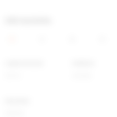
Info tecniche
Larghezza funzionale
Installazione
600 mm
Orizzontale
Ware Number
85389099