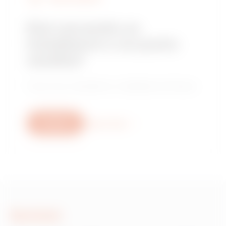
Stai cercando un
installatore o un punto
vendita?
Trova il tuo rivenditore o installatore di fiducia.
Scrivici
Scopri di più
Scrivici