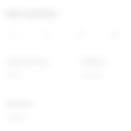
Info tecniche
Larghezza funzionale
Installazione
850 mm
Orizzontale
Ware Number
85389099