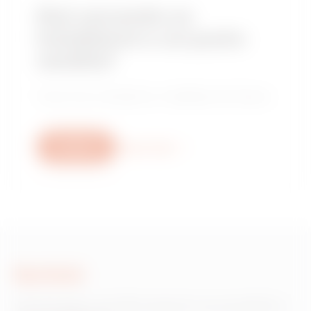
Stai cercando un
installatore o un punto
vendita?
Trova il tuo rivenditore o installatore di fiducia.
Scrivici
Scopri di più
Scrivici
Hai bisogno di informazioni sui prodotti o