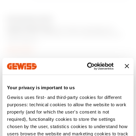
DOTAZIONI E NOTE
CARATTERISTICHE:
led verde di segnalazione
Vai all’area software
presenza rete. Lampade a LED ad alta efficienza di
colore bianco.
APPLICAZIONI:
conformi alle norme CEI 64-8
Scopri di più
(cap.37) e EN60598-2-22.
Completa la soluzione
Your privacy is important to us
Gewiss uses first- and third-party cookies for different
purposes: technical cookies to allow the website to work
properly (and for which the user's consent is not
required), functionality cookies to store the settings
chosen by the user, statistics cookies to understand how
users browse the website and marketing cookies to track