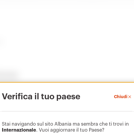
Vai all’area software
a.
ione
Verifica il tuo paese
Chiudi
Stai navigando sul sito Albania ma sembra che ti trovi in
Internazionale
. Vuoi aggiornare il tuo Paese?