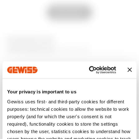
GW22534
4 posti
Mostra tutto
GW22536
6 posti
DOTAZIONI E NOTE
CARATTERISTICHE:
finitura lucida.
Completa la soluzione
Your privacy is important to us
Gewiss uses first- and third-party cookies for different
purposes: technical cookies to allow the website to work
properly (and for which the user's consent is not
required), functionality cookies to store the settings
chosen by the user, statistics cookies to understand how
users browse the website and marketing cookies to track