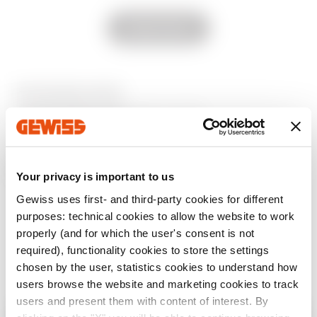
GW22514
4 posti
Mostra tutto
GW22516
6 posti
DOTAZIONI E NOTE
CARATTERISTICHE:
finitura lucida.
GW22517
4+4 posti
Completa la soluzione
Your privacy is important to us
Gewiss uses first- and third-party cookies for different
purposes: technical cookies to allow the website to work
properly (and for which the user's consent is not
required), functionality cookies to store the settings
chosen by the user, statistics cookies to understand how
users browse the website and marketing cookies to track
users and present them with content of interest. By