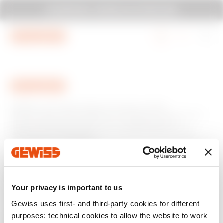
Vai al menu
Vai al contenuto principale
SYSTEM PURA - UN'IDEA ALLO STATO PURA
Vai al piè di pagina
Vai a MyGewiss
GEWISS è una realtà italiana che opera a livello
internazionale nella produzione di soluzioni e servizi per la
home & building automation, per la protezione e la
distribuzione dell'energia, per la mobilità elettrica e per
l'illuminazione intelligente.
Your privacy is important to us
Gewiss uses first- and third-party cookies for different
purposes: technical cookies to allow the website to work