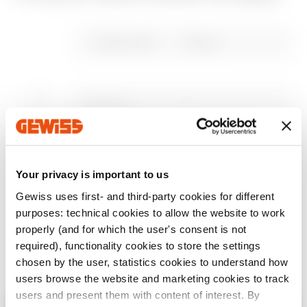
REACH
BIM
MAVIL
information
Gewiss Code
Finitura
Modelli dei prodotti
Scarica
GEWISS per i
software BIM
oriented
MV64694
Z
Scarica
Scarica
Scopri di più
Scopri di più
MV64695
Z
Your privacy is important to us
Gewiss uses first- and third-party cookies for different
purposes: technical cookies to allow the website to work
properly (and for which the user's consent is not
MV64696
Z
required), functionality cookies to store the settings
chosen by the user, statistics cookies to understand how
users browse the website and marketing cookies to track
Vai all’area software
users and present them with content of interest. By
DOTAZIONI E NOTE