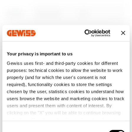
oriented
MVG1510ND
Z275
Scarica
Scarica
Scopri di più
Scopri di più
MVG1510NF
Z275
Your privacy is important to us
Gewiss uses first- and third-party cookies for different
MVG1510NH
Z275
purposes: technical cookies to allow the website to work
properly (and for which the user's consent is not
Vai all’area software
required), functionality cookies to store the settings
chosen by the user, statistics cookies to understand how
MVG1510NL
Z275
users browse the website and marketing cookies to track
Mostra tutto
users and present them with content of interest. By
clicking on the "X" you will be able to continue browsing
Verifica il tuo paese
Chiudi
and refuse all cookies other than technical cookies; in
MVG1510NP
Z275
addition, you can always change your choices via the
C