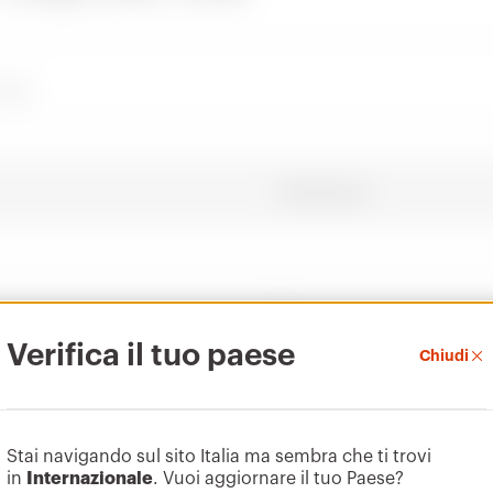
 PVC
Tubi Ø (mm)
16
Verifica il tuo paese
Chiudi
20
Stai navigando sul sito Italia ma sembra che ti trovi
in
Internazionale
. Vuoi aggiornare il tuo Paese?