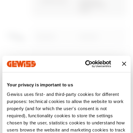
Scarica
Scarica
Gewiss Code
Adatto per
metrici
GEWISS per il
Scarica
Scarica
strutture BxP
software di disegno
(mm)
AUTOCAD®
Scarica
Scarica
GWD3361
600x200
Scopri di più
Scopri di più
Vai all'area download
GWD3362
850x200
Your privacy is important to us
GWD3363
600x300
Vai all’area software
Gewiss uses first- and third-party cookies for different
purposes: technical cookies to allow the website to work
properly (and for which the user's consent is not
required), functionality cookies to store the settings
GWD3364
850x300
chosen by the user, statistics cookies to understand how
Mostra tutto
users browse the website and marketing cookies to track