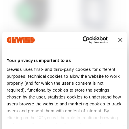
Mando y señalización
Contenedores de
superficie
Serie 74 PS
Pulsadores,
46
Your privacy is important to us
selectores y pilotos
Cuadros estancos de
Ø 22 mm
Gewiss uses first- and third-party cookies for different
superficie para
automatización y
Mostrar
purposes: technical cookies to allow the website to work
distribución
Mostrar
properly (and for which the user's consent is not
required), functionality cookies to store the settings
chosen by the user, statistics cookies to understand how
users browse the website and marketing cookies to track
users and present them with content of interest. By
clicking on the "X" you will be able to continue browsing
Compruebe su país
Cerrar
and refuse all cookies other than technical cookies; in