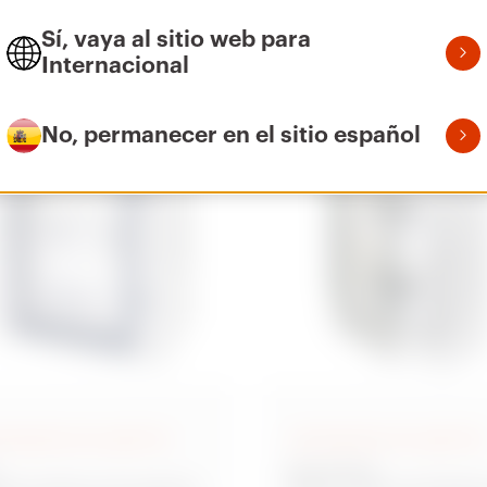
Sí, vaya al sitio web para
Internacional
No, permanecer en el sitio español
tenedores de superficie
Contenedores de superficie
Serie 40 CD