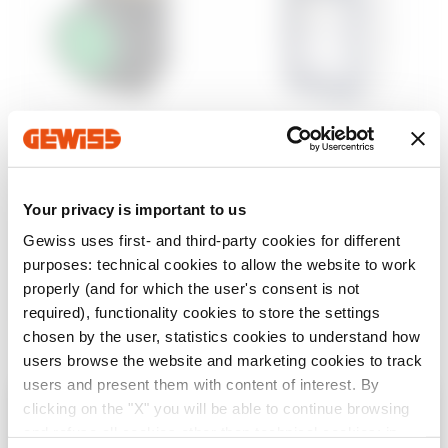
Mando y señalización
Contenedores de
superficie
Serie 74 PS
Pulsadores,
46
Your privacy is important to us
selectores y pilotos
Cuadros estancos de
Ø 22 mm
Gewiss uses first- and third-party cookies for different
superficie para
automatización y
Mostrar
purposes: technical cookies to allow the website to work
distribución
Mostrar
properly (and for which the user's consent is not
required), functionality cookies to store the settings
chosen by the user, statistics cookies to understand how
users browse the website and marketing cookies to track
users and present them with content of interest. By
clicking on the "X" you will be able to continue browsing
Compruebe su país
Cerrar
and refuse all cookies other than technical cookies; in