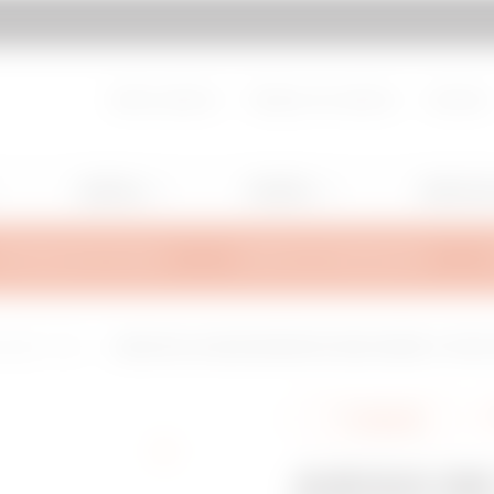
Ir a My Gewiss
Sobre nosotros
Trabaja con nosotros
Contacto
Lighting
Mobility
Aplicacio
INFORMACIÓN TÉCNICA
FUENTES DE INSPIRACIÓN
 1600A - IP55
JUEGO DE 2 LLAVES DE REPUESTO PARA PUERTAS - TIPO YA
Compartir
JUEGO DE