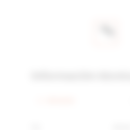
Información técni
Información
Tipo
Apto pa