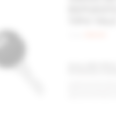
REPUESTO
TIPO YALE
Código:
GWD3439
Gama: QDX 1600 
Envolventes modul
La gama de armarios QDX 16
especialmente para todas a
un alto nivel de protección
potencia de corte frente al 