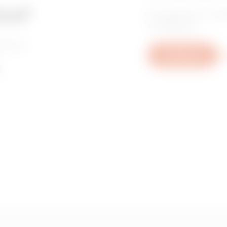
ica?
Encuentre un dis
confianza.
sotros
Escríbanos
De
,