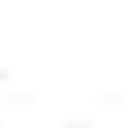
ca
Descargar
Software
ra
Ware Number