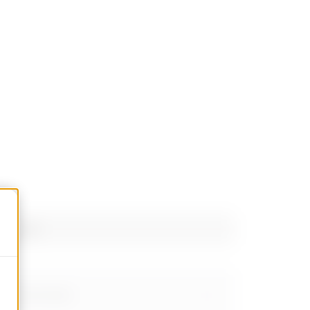
AUTOCAD Plugin
Plugin with
GEWISS products
for the software
AUTOCAD®
pto para
Descargar
Mostrar más
uadros de suelo