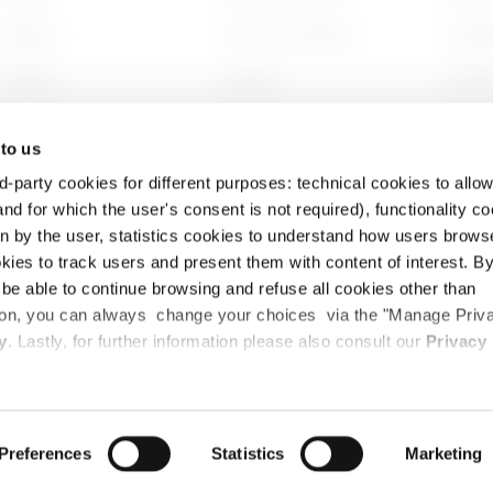
Building
Encontrar GEWISS
Sosten
Lighting
Soporte
Gobier
Mobility
Software
Trabaj
 to us
Aplicaciones
BIM
Proyec
d-party cookies for different purposes: technical cookies to allow
nd for which the user's consent is not required), functionality c
en by the user, statistics cookies to understand how users brows
ies to track users and present them with content of interest. B
l be able to continue browsing and refuse all cookies other than
ition, you can always change your choices via the "Manage Priv
cidad
Política de cookies
Información legal
Accesibilidad
y
. Lastly, for further information please also consult our
Privacy
TTO BG (Italia). Con código fiscal y de IVA, y registrado en la Cámara de Come
mbolsado. Empresa sujeta a la dirección y coordinación de Polifin S.p.A.
Preferences
Statistics
Marketing