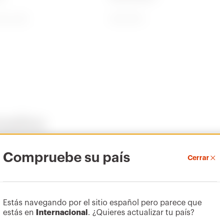
de suelo
83017000
Características
CADpro
PROJEX
nados
técnicas
Advanced design
Diseño de
Descargar
tems
of electrical
sistemas de baja
systems
tensión
Compruebe su país
Cerrar
Tipo
A
Descargar
Descargar
Ir al área descargar
Estás navegando por el sitio español pero parece que
Mostrar más
Mostrar más
Yale
C
estás en
Internacional
. ¿Quieres actualizar tu país?