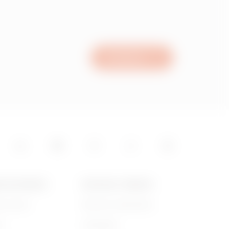
Escríbanos
A DE GEWISS
NOTICIAS Y MEDIOS
es somos
Noticias corporativas
ia
Campañas