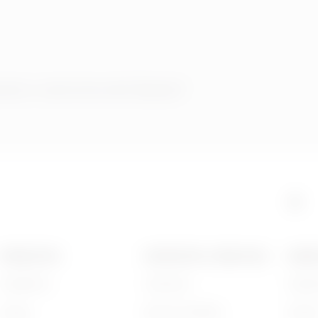
ctos o servicios de Gewiss?
PRODUCTOS
CONTACTOS Y SERVICIOS
ACERC
Installation
Contactos
Quién
Energy
Sede de GEWISS
Histor