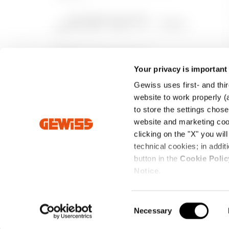
Your privacy is important
Gewiss uses first- and thir
website to work properly (a
to store the settings chos
website and marketing cook
clicking on the "X" you wil
technical cookies; in add
Intrastat
Condiciones de venta
Política de priva
button in the
Cookie Polic
Notice
.
Domicilio social: Via Domenico Bosatelli 1 24069 CENATE SO
©2026 - Capital social de 60.096.000,00 EUR totalmente dese
C
Necessary
o
n