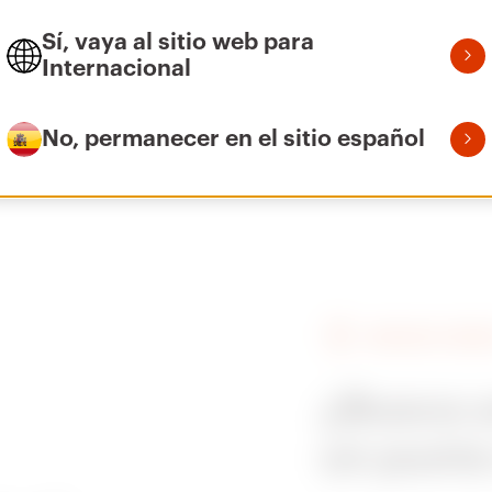
Sí, vaya al sitio web para
Internacional
Ir al área Software
Triangular
C
No, permanecer en el sitio español
BUSCAR A GEWI
¿Busca u
un punto