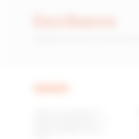
Escríbanos
¿Necesita información sobre produ
GEWISS tiene un papel clave en el
mercado como fabricante de
soluciones de domótica, sistemas de
protección y distribución de la
energía, smartlighting y movilidad
eléctrica.