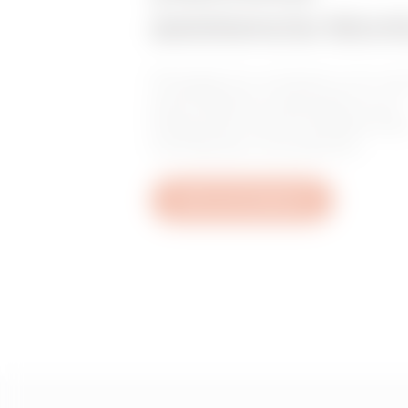
asistencia técn
Póngase en contacto con no
para obtener respuesta a sus
preguntas sobre instalaciones
normativas o productos.
Abrir una incidencia