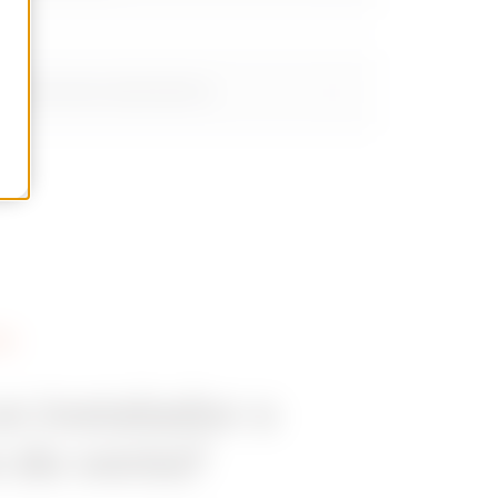
ompartimento lateral/externo
SS
n instalador o
 de venta?