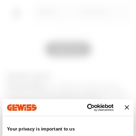
GW30947
110 / 230V ac
Ir al área Software
GW10893
12-24V ac/dc
Mostrar todo
EQUIPOS Y NOTAS
APLICACIONES:
las unidades de señalización de
ampolla se instalan en todos los aparatos de mando
preparados para la señalización luminosa.
Productos adicionales
Your privacy is important to us