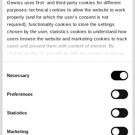
Gewiss uses first- and third-party cookies for different
purposes: technical cookies to allow the website to work
properly (and for which the user's consent is not
required), functionality cookies to store the settings
chosen by the user, statistics cookies to understand how
users browse the website and marketing cookies to track
users and present them with content of interest. By
GW30002
GW30022
clicking on the "X" you will be able to continue browsing
Compruebe su país
Cerrar
and refuse all cookies other than technical cookies; in
INTERRUPTOR
PULSADOR
UNIPOLAR 250V ac -
UNIPOLAR 250V ac -
addition, you can always change your choices via the
C
16AX ILUMINABLE -
NA 16A ILUMINABLE
"Manage Privacy " button in the
Cookie Policy
. Lastly,
Necessary
LOCALIZACIÓN
- LOCALIZACIÓN
o
Estás navegando por el sitio español pero
Mostrar
Mostrar
NOCTURNA - 1
NOCTURNA - 1
for further information please also consult our
Privacy
n
parece que estás en
Internacional
. ¿Quieres
MÓDULO - PLAYBUS
MÓDULO - PLAYBUS
Notice
.
actualizar tu país?
s
Preferences
e
n
Sí, vaya al sitio web para Internacional
t
Statistics
S
e
No, permanecer en el sitio español
Marketing
l