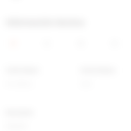
Información técnica
Tensión lámpara
Potencia lámpara
110 / 230V ac
0.6 W
Ware Number
85308000