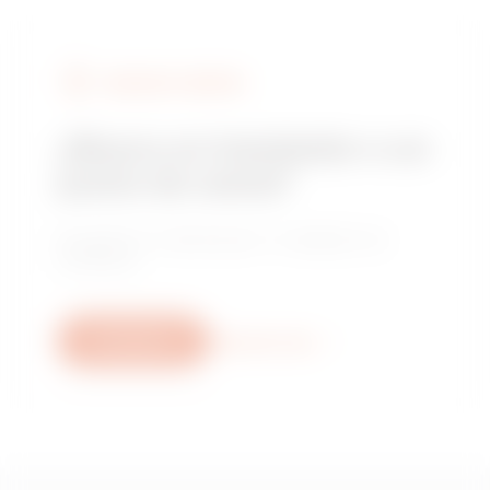
BUSCAR A GEWISS
¿Busca un instalador o un
punto de venta?
Encuentre un distribuidor o instalador de
confianza.
Escríbanos
Descubra más