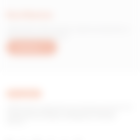
Escríbanos
¿Necesita información sobre productos o
servicios de Gewiss?
Escríbanos
GEWISS tiene un papel clave en el mercado como fabricante
de soluciones de domótica, sistemas de protección y
distribución de la energía, smartlighting y movilidad
eléctrica.