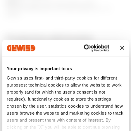
NOTA:
Se utiliza para personalizar teclas
intercambiables para controles axiales con 1 y 2
lentes.
GW10506A
Antirrobo
Productos adicionales
GW10507A
Llave
Your privacy is important to us
GW10508A
ON OFF
Gewiss uses first- and third-party cookies for different
purposes: technical cookies to allow the website to work
properly (and for which the user's consent is not
GW10509A
ON
required), functionality cookies to store the settings
GW13552
GW15551
chosen by the user, statistics cookies to understand how
TECLAS
TECLAS
users browse the website and marketing cookies to track
INTERCAMBIABLES
INTERCAMBIABLES
users and present them with content of interest. By
PARA PANEL DE
PARA PANEL DE
PULSADORES - PARA
PULSADORES - PARA
GW10510A
OFF
clicking on the "X" you will be able to continue browsing
Compruebe su país
Mostrar
Mostrar
Cerrar
COMPLETAR CON
COMPLETAR CON