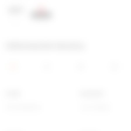
650 °C
70 °C
Información técnica
Familia
Descripción
EGO International
2+2+2 módulos