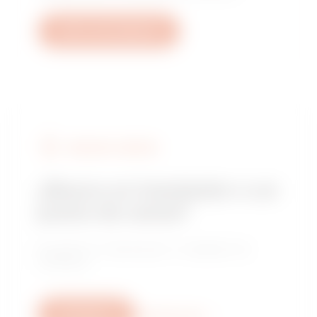
Abrir una incidencia
BUSCAR A GEWISS
¿Busca un instalador o un
punto de venta?
Encuentre un distribuidor o instalador de
confianza.
Escríbanos
Descubra más