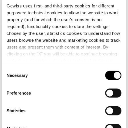
Gewiss uses first- and third-party cookies for different
EQUIPOS Y NOTAS
purposes: technical cookies to allow the website to work
CARACTERÍSTICAS:
acabado mate, efecto
properly (and for which the user's consent is not
metalizado.
required), functionality cookies to store the settings
NOTAS:
Distancia entre ejes 71 mm.
chosen by the user, statistics cookies to understand how
users browse the website and marketing cookies to track
users and present them with content of interest. By
Productos adicionales
clicking on the "X" you will be able to continue browsing
Compruebe su país
Cerrar
and refuse all cookies other than technical cookies; in
addition, you can always change your choices via the
C
"Manage Privacy " button in the
Cookie Policy
. Lastly,
Necessary
o
Estás navegando por el sitio español pero
for further information please also consult our
Privacy
n
parece que estás en
Internacional
. ¿Quieres
Notice
.
actualizar tu país?
s
Preferences
e
n
Sí, vaya al sitio web para Internacional
t
Statistics
GW12003
GW12201
S
INTERRUPTOR
BASE NORMA
e
No, permanecer en el sitio español
UNIPOLAR 250 Vca -
ITALIANA 250 Vca -