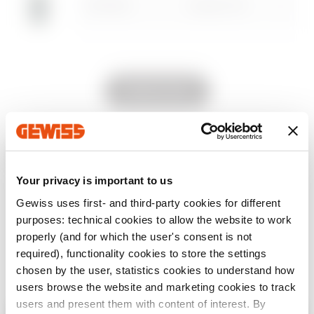
GW15463
Unipolar (1P)
Ir al área Software
GW15466
Bipolar (1P+N)
Mostrar todo
GW15467
Bipolar (1P+N)
Productos adicionales
Your privacy is important to us
Gewiss uses first- and third-party cookies for different
GW15468
Bipolar (1P+N)
purposes: technical cookies to allow the website to work
properly (and for which the user's consent is not
required), functionality cookies to store the settings
chosen by the user, statistics cookies to understand how
users browse the website and marketing cookies to track
users and present them with content of interest. By
GW15462
GW15458