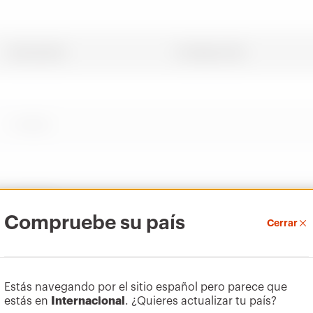
Descripción
Configuración
1 módulo
-
2 módulos
-
Compruebe su país
Cerrar
3 módulos
-
Estás navegando por el sitio español pero parece que
estás en
Internacional
. ¿Quieres actualizar tu país?