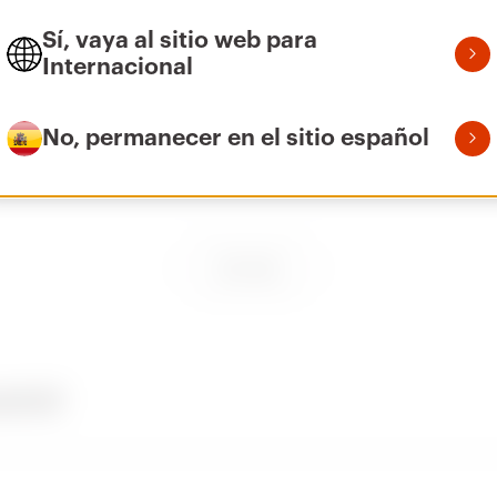
Sí, vaya al sitio web para
4 módulos
-
Internacional
No, permanecer en el sitio español
6 módulos
-
Ver todo
stel