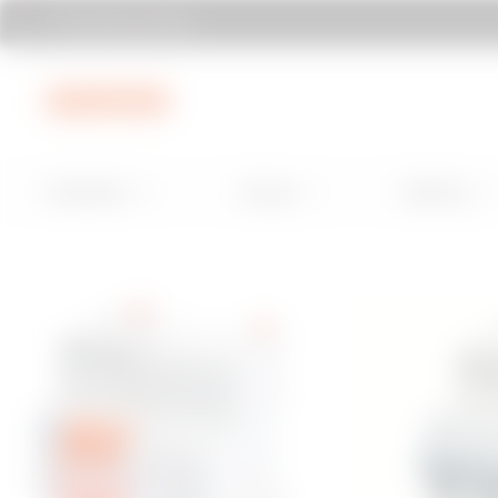
Encontrar Gewiss
Ir al menú
Ir al contenido principal
Ir al pie de página
Installation
Energy
Building