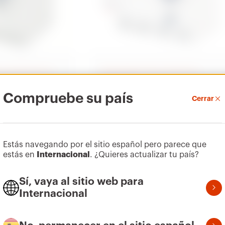
ra protección de
Interruptores para protección
diferencial
Compruebe su país
90 RCD
Cerrar
odulares para
Interruptores modulares para
rcuitos
protección diferencial
Mostrar
Estás navegando por el sitio español pero parece que
estás en
Internacional
. ¿Quieres actualizar tu país?
Sí, vaya al sitio web para
Internacional