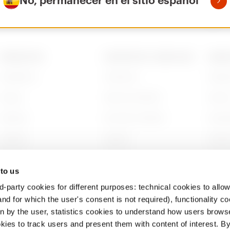
No, permanecer en el sitio español
PRODUCTOS
CONTACTOS Y SERVICIOS
ACERC
Installation
Contactos
Quién
Energy
Sede de GEWISS
Histor
Building
Encontrar GEWISS
Sosten
Lighting
Soporte
Gobier
Mobility
Software
Trabaj
 to us
Aplicaciones
BIM
Proyec
d-party cookies for different purposes: technical cookies to allow
nd for which the user's consent is not required), functionality c
en by the user, statistics cookies to understand how users brows
ies to track users and present them with content of interest. B