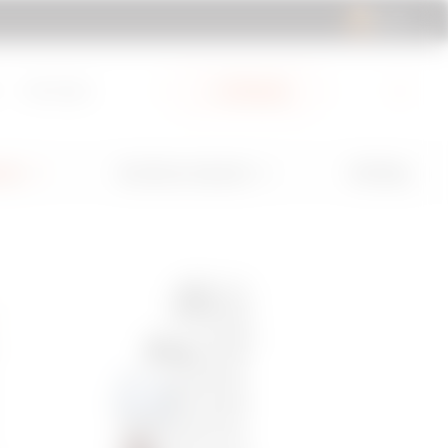
ES | ES
Descargas
Mi Gewiss
GW Mag
nes
Servicios y Soporte