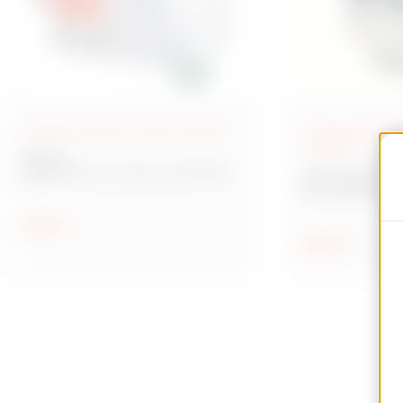
Dispositivos de rearme automático
Interruptores pa
circuitos
ReStart
Dispositivos de rearme automático
Serie 90 MCB
Interruptores m
protección de ci
Mostrar
Mostrar