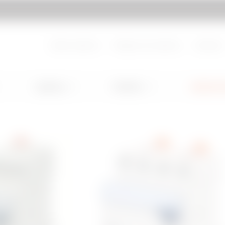
Ir a My Gewiss
Sobre nosotros
Trabaja con nosotros
Contacto
Lighting
Mobility
Aplicacio