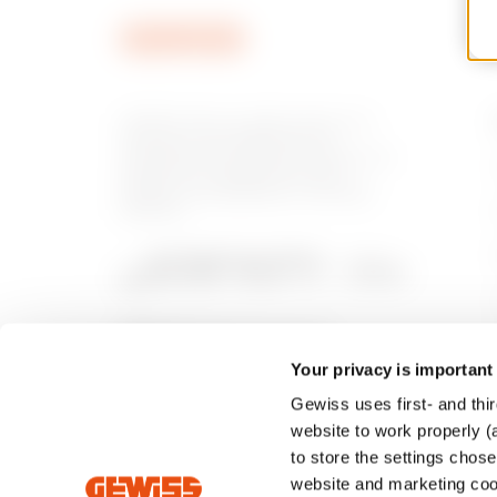
GEWISS tiene un papel clave en el
mercado como fabricante de
soluciones de domótica, sistemas de
protección y distribución de la
energía, smartlighting y movilidad
eléctrica.
Your privacy is important
Gewiss uses first- and thir
website to work properly (a
to store the settings chos
website and marketing cook