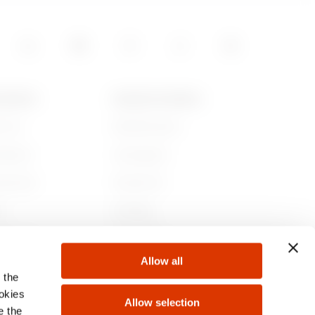
3.454
 GEWISS
NIEUWS EN MEDIA
jn we
Bedrijfsnieuws
4.020
iedenis
Campagnes
aamheid
Persbericht
r
GW Mag
 bij ons
Downloaden
Allow all
ten
 the
ookies
Allow selection
e the