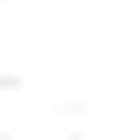
atie
Software
 (mm)
Kg/m