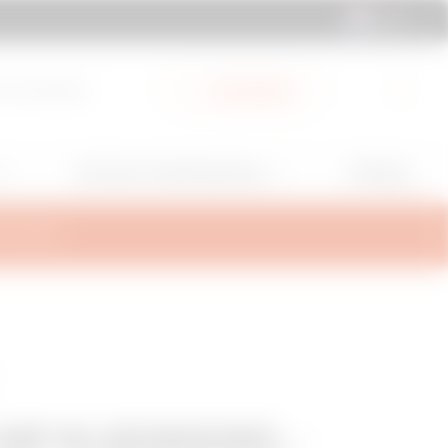
NL | NL
 & Downloads
My Gewiss
GW Mag
Services en Ondersteuning
TEUNING
NP KLIKDEKSEL -