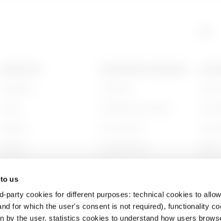
HDG
515
PRODUCTEN
CONTACTEN EN DIENSTEN
OVER
Installation
Contacten
Wie zi
HDG
605
Energy
Hoofdkantoor GEWISS
Gesch
Building
Zoek GEWISS
Duurz
Lighting
Ondersteuning
Bestuu
Mobility
Software
Werken
 to us
Toepassingen
BIM
Projec
d-party cookies for different purposes: technical cookies to allow
nd for which the user's consent is not required), functionality c
en by the user, statistics cookies to understand how users brows