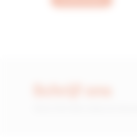
Een ticket aanmaken
MVC0023AD
MVC0023AF
MVC0023AH
Schrijf ons
MVC0023AL
Heb je informatie nodig over de pr
MVC0023AP