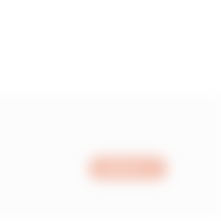
3.454
0.940
1.236
1.683
Schrijf ons
2.701