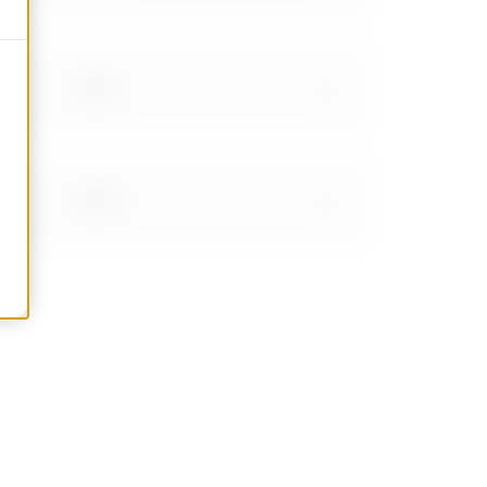
0.644
0.940
1.236
1.683