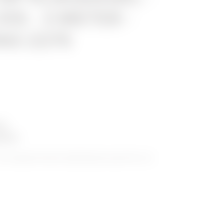
15 - 3 METER -
NG Z275
ie
oten
 niet geperforeerde kabelkanalen geschikt voor