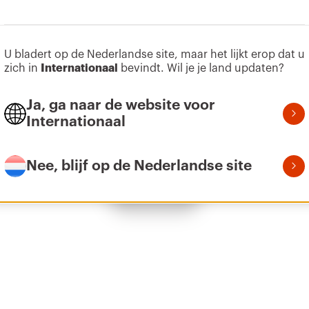
U bladert op de Nederlandse site, maar het lijkt erop dat u
Z275
95
zich in
Internationaal
bevindt. Wil je je land updaten?
Ja, ga naar de website voor
Internationaal
Z275
155
Nee, blijf op de Nederlandse site
Toon alles
Z275
215
Z275
305