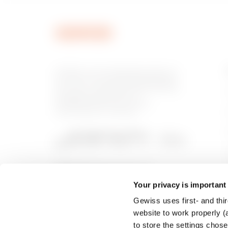
MVC0023AU
GEWISS is een belangrijke speler op
de markt voor productieoplossingen
voor huis- en gebouwautomatisering,
energiebeschermings- en
MVC0023AX
distributiesystemen, slimme
verlichting en e-mobility.
Your privacy is important
Gewiss uses first- and thir
website to work properly (a
to store the settings chos