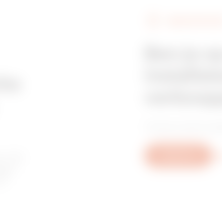
VERKOOPPUNT
Z275
395
Ben je o
installat
Z275
515
che
verkoop
Vind je vertrouwd
Z275
605
or de
Schrijf ons
Me
agen
of
HDG
65