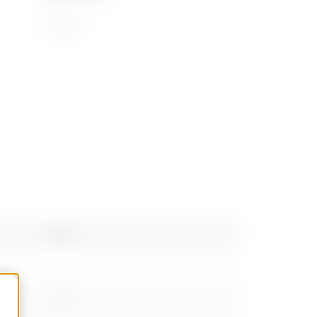
72169110
Kg/m
0.545