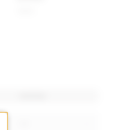
72169110
Gewicht (kg)
2.26