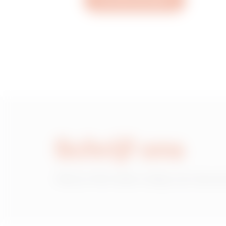
Een ticket aanmaken
MVN1320LH
MVN1320LL
MVN1320LP
Schrijf ons
MVN1320LU
Heb je informatie nodig over de pr
MVN1320LX