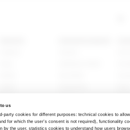
PRODUCTEN
CONTACTEN EN DIENSTEN
OVER
Installation
Contacten
Wie zi
Energy
Hoofdkantoor GEWISS
Gesch
Building
Zoek GEWISS
Duurz
Lighting
Ondersteuning
Bestuu
Mobility
Software
Werken
 to us
Toepassingen
BIM
Projec
d-party cookies for different purposes: technical cookies to allow
nd for which the user's consent is not required), functionality c
en by the user, statistics cookies to understand how users brows