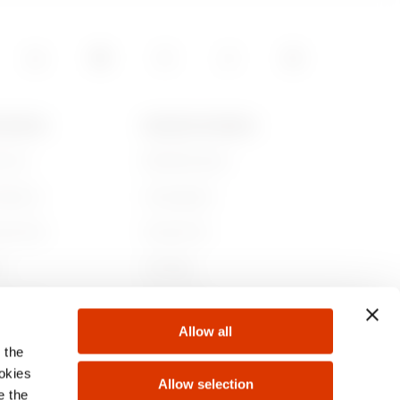
 GEWISS
NIEUWS EN MEDIA
jn we
Bedrijfsnieuws
iedenis
Campagnes
aamheid
Persbericht
r
GW Mag
 bij ons
Downloaden
Allow all
ten
 the
ookies
Allow selection
e the