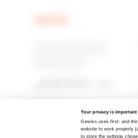
GEWISS is een belangrijke speler op
de markt voor productieoplossingen
voor huis- en gebouwautomatisering,
energiebeschermings- en
distributiesystemen, slimme
verlichting en e-mobility.
Your privacy is important
Gewiss uses first- and thir
website to work properly (a
to store the settings chos