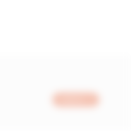
3.33999999999999
4.28
5.35
6.98
Schrijf ons
8.37