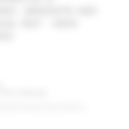
NG - BREEDTE 395
AAL 150° - HDG
NG
ie
zware belasting
nder zware belasting introduceert GEWISS de
oevoeging van verhoogde duurzaamheid aan de