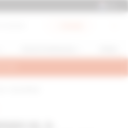
NL | NL
 & Downloads
My Gewiss
GW Mag
Services en Ondersteuning
TEUNING
 150° - HDG AFWERKING
N80 HL X-