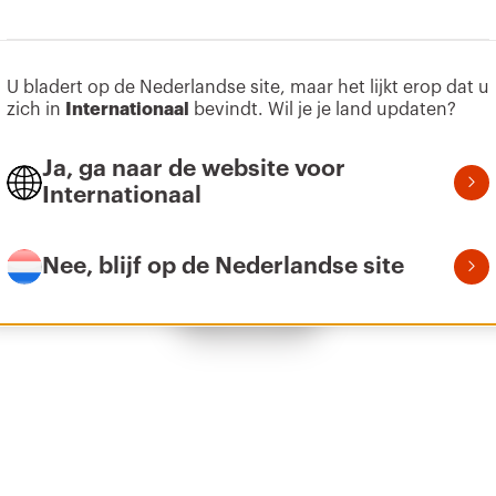
U bladert op de Nederlandse site, maar het lijkt erop dat u
Z275
155
zich in
Internationaal
bevindt. Wil je je land updaten?
Ja, ga naar de website voor
Internationaal
Z275
215
Nee, blijf op de Nederlandse site
Toon alles
Z275
305
Z275
395