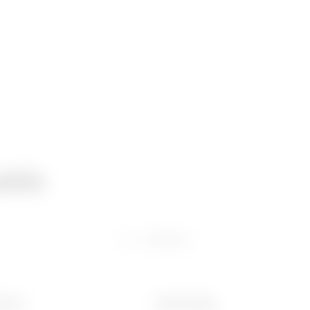
atie
Software
 (mm)
Gewicht (kg)