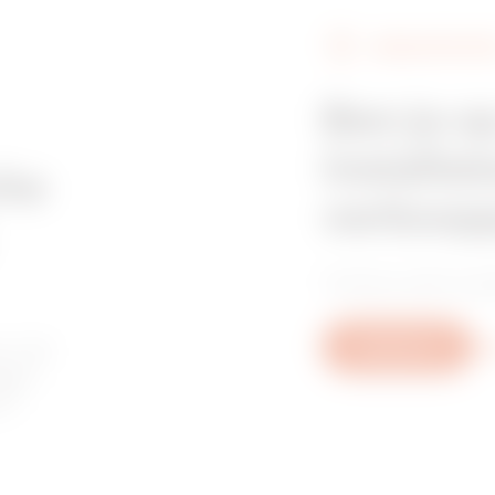
VERKOOPPUNT
Z275
515
Ben je o
installat
Z275
605
che
verkoop
Vind je vertrouwd
HDG
95
or de
Schrijf ons
Me
agen
of
HDG
155