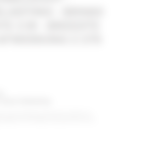
LASTING - BRN80
TE 3 M - BREEDTE
 AFWERKING Z 275
ie
zware belasting
nder zware belasting introduceert GEWISS de
oevoeging van verhoogde duurzaamheid aan de