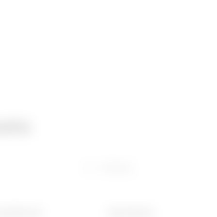
atie
Software
breedte (mm)
Ware Number