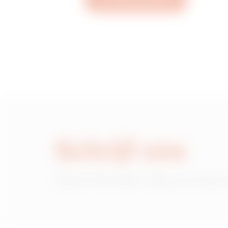
Een ticket aanmaken
MVH0023LH
MVH0023LL
MVH0023LP
Schrijf ons
MVH0023LU
Heb je informatie nodig over de pr
MVH0023LX