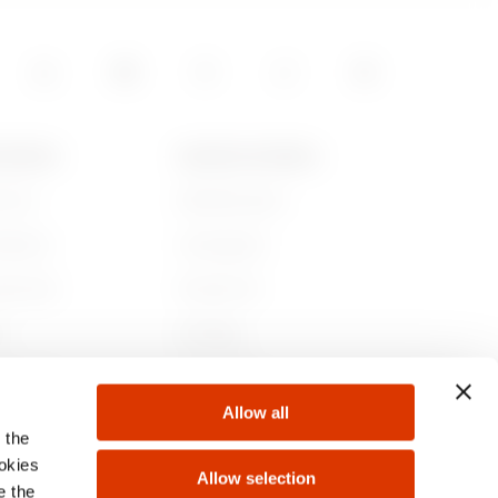
 GEWISS
NIEUWS EN MEDIA
jn we
Bedrijfsnieuws
iedenis
Campagnes
aamheid
Persbericht
r
GW Mag
 bij ons
Downloaden
Allow all
ten
 the
ookies
Allow selection
e the