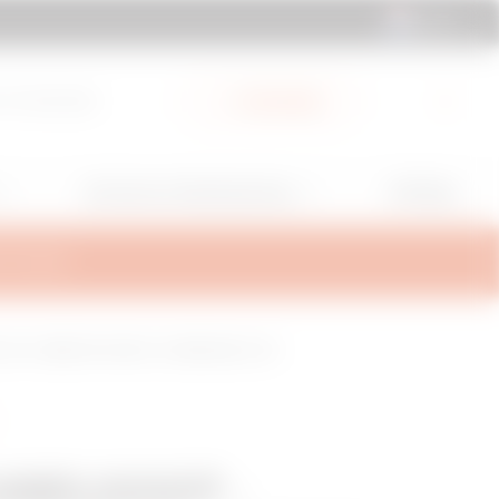
NL | NL
 & Downloads
My Gewiss
GW Mag
Services en Ondersteuning
TEUNING
3 M - BREEDTE 215 MM - AFWERKING Z 275
ABELGOOT -