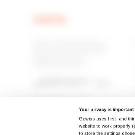
GEWISS is een belangrijke speler op
de markt voor productieoplossingen
voor huis- en gebouwautomatisering,
energiebeschermings- en
distributiesystemen, slimme
verlichting en e-mobility.
Your privacy is important
Gewiss uses first- and thir
website to work properly (a
to store the settings chos