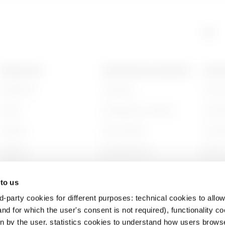
PRODUCTEN
CONTACTEN EN DIENSTEN
OVER
Installation
Contacten
Wie zi
Energy
Hoofdkantoor GEWISS
Gesch
Building
Zoek GEWISS
Duurz
Lighting
Ondersteuning
Bestuu
Mobility
Software
Werken
 to us
Toepassingen
BIM
Projec
d-party cookies for different purposes: technical cookies to allow
nd for which the user's consent is not required), functionality c
en by the user, statistics cookies to understand how users brows