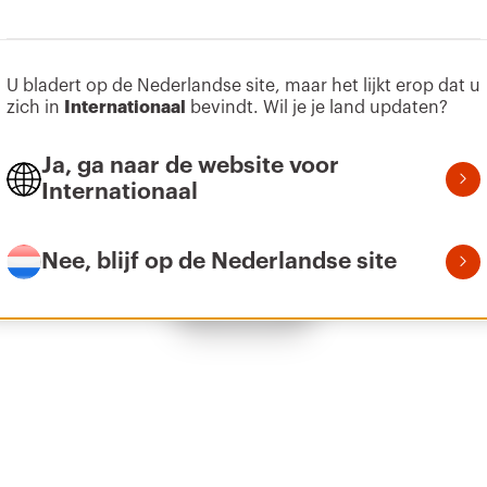
U bladert op de Nederlandse site, maar het lijkt erop dat u
Z275
1
zich in
Internationaal
bevindt. Wil je je land updaten?
Ja, ga naar de website voor
Internationaal
Z275
2
Nee, blijf op de Nederlandse site
Toon alles
Z275
3
Z275
3