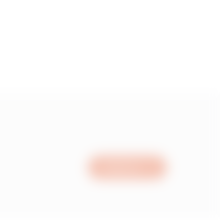
15
05
95
15
Schrijf ons
05