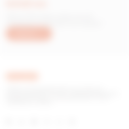
Schrijf ons
Heb je informatie nodig over de
producten of diensten van Gewiss?
Schrijf ons
GEWISS is een belangrijke speler op de markt voor
productieoplossingen voor huis- en gebouwautomatisering,
energiebeschermings- en distributiesystemen, slimme
verlichting en e-mobility.