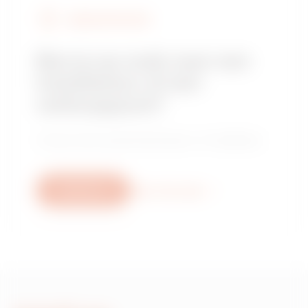
VERKOOPPUNTEN
Ben je op zoek naar een
installateur of een
verkooppunt?
Vind je vertrouwde distributeur of installateur.
Schrijf ons
Meer informatie