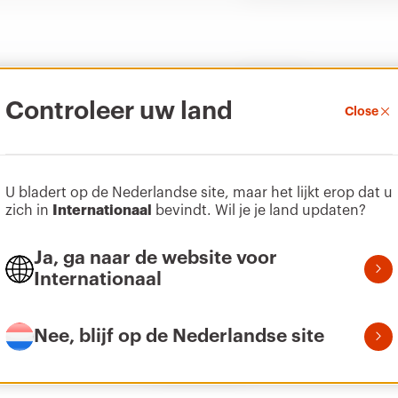
Meer tonen
Meer tonen
190 x 140
Ga naar downloadgedeelte
Controleer uw land
Close
Ga naar softwaregedeelte
240 x 190
U bladert op de Nederlandse site, maar het lijkt erop dat u
zich in
Internationaal
bevindt. Wil je je land updaten?
Ja, ga naar de website voor
300 x 220
Internationaal
Nee, blijf op de Nederlandse site
Toon alles
380 x 300