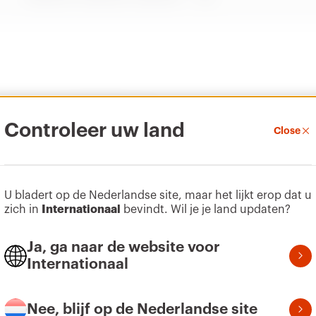
 dozen in de 48 PT DIN serie.
van klemmenblokken met maximaal 12-wegscapaciteit.
Controleer uw land
Close
706; 1xGW44704 + 1xGW44706; 1xGW44704 + 1xGW44708; To
U bladert op de Nederlandse site, maar het lijkt erop dat u
zich in
Internationaal
bevindt. Wil je je land updaten?
ucten
Ja, ga naar de website voor
Internationaal
Nee, blijf op de Nederlandse site