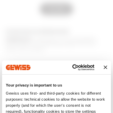
GW10504A
Tafelverlichting
Toon alles
GW10505A
Bel
UITRUSTING EN OPMERKINGEN
OPMERKING:
te gebruiken om de uitwisselbare
drukknoppen voor axiale besturingen met 1 en 2
lenzen aan te passen.
GW10506A
Inbraakalarm
Aanvullende producten
GW10507A
Sleutel
Your privacy is important to us
Gewiss uses first- and third-party cookies for different
GW10508A
AAN UIT
purposes: technical cookies to allow the website to work
properly (and for which the user's consent is not
required), functionality cookies to store the settings