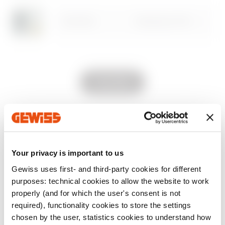
Ga naar softwaregedeelte
GW10485
Tweepolig (1P+N)
GW10486
Tweepolig (1P+N)
Toon alles
GW10488
Tweepolig (1P+N)
Aanvullende producten
Your privacy is important to us
GW10489
Tweepolig (1P+N)
Gewiss uses first- and third-party cookies for different
purposes: technical cookies to allow the website to work
properly (and for which the user's consent is not
required), functionality cookies to store the settings
chosen by the user, statistics cookies to understand how