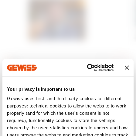
Populaire onderwerpen
Your privacy is important to us
Gewiss uses first- and third-party cookies for different
purposes: technical cookies to allow the website to work
Aggiornamenti Aziendali
properly (and for which the user's consent is not
required), functionality cookies to store the settings
chosen by the user, statistics cookies to understand how
Delen
users browse the website and marketing cookies to track